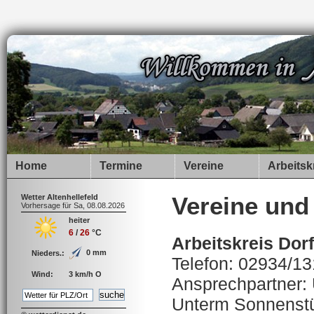
Home
Termine
Vereine
Arbeitsk
Wetter Altenhellefeld
Vereine und 
Vorhersage für Sa, 08.08.2026
heiter
6
/
26
°C
Arbeitskreis Dor
0 mm
Nieders.:
Telefon: 02934/1
Wind:
3 km/h O
Ansprechpartner:
Unterm Sonnenst