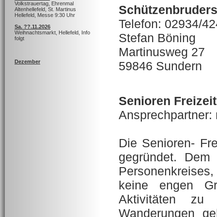
Volkstrauertag, Ehrenmal
Schützenbrudersc
Altenhellefeld, St. Martinus
Hellefeld, Messe 9:30 Uhr
Telefon: 02934/4
Sa. ??.11.2026
Weihnachtsmarkt, Hellefeld, Info
Stefan Böning
folgt
Martinusweg 27
Dezember
59846 Sundern
Senioren Freizei
Ansprechpartner: 
Die Senioren- Fr
gegründet. Dem 
Personenkreises
keine engen Gr
Aktivitäten zu
Wanderungen geh