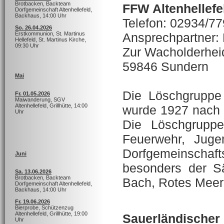
Brotbacken, Backteam
FFW Altenhellefe
Dorfgemeinschaft Altenhellefeld,
Backhaus, 14:00 Uhr
Telefon: 02934/7
So. 26.04.2026
Ansprechpartner:
Erstkommunion, St. Martinus
Hellefeld, St. Martinus Kirche,
09:30 Uhr
Zur Wacholderhei
59846 Sundern
Mai
Die Löschgruppe 
Fr. 01.05.2026
Maiwanderung, SGV
Altenhellefeld, Grillhütte, 14:00
wurde 1927 nach 
Uhr
Die Löschgruppe
Feuerwehr, Juge
Dorfgemeinscha
Juni
besonders der S
Sa. 13.06.2026
Brotbacken, Backteam
Bach, Rotes Meer,
Dorfgemeinschaft Altenhellefeld,
Backhaus, 14:00 Uhr
Fr. 19.06.2026
Bierprobe, Schützenzug
Altenhellefeld, Grillhütte, 19:00
Sauerländischer 
Uhr