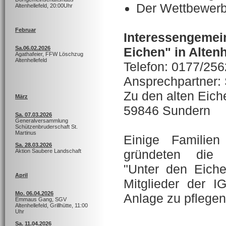
Der Wettbewerb 
Altenhellefeld, 20:00Uhr
Februar
Interessengeme
Eichen" in Altenh
Sa.06.02.2026
Agathafeier, FFW Löschzug
Altenhellefeld
Telefon: 0177/25
Ansprechpartner:
Zu den alten Eich
März
59846 Sundern
Sa. 07.03.2026
Generalversammlung
Schützenbruderschaft St.
Martinus
Einige Familie
Sa. 28.03.2026
gründeten die I
Aktion Saubere Landschaft
"Unter den Eiche
April
Mitglieder der 
Mo. 06.04.2026
Anlage zu pflegen
Emmaus Gang, SGV
Altenhellefeld, Grillhütte, 11:00
Uhr
Sa. 11.04.2026