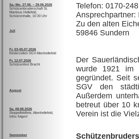
Telefon: 0170-248
Sa.-Mo. 27.06. – 29.06.2026
Schützenbruderschaft St.
Ansprechpartner:
Martinus Hellefeld,
Schützenhalle, 16:30 Uhr
Zu den alten Eich
59846 Sundern
Juli
Fr. 03-05.07.2026
Kinderzelten SGV Altenhellefeld
Der Sauerländisch
Fr. 12.07.2026
Schützenfest Bracht
wurde 1921 im 
gegründet. Seit s
SGV den städtis
August
Außerdem unterh
betreut über 10 
Sa. 09.08.2026
Verein ist die Viel
Stoppelfeldfete, Altenhellefeld,
Infos folgen!
Schützenbruder
September