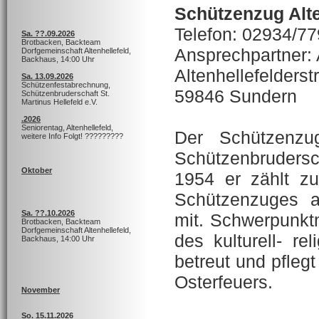
Schützenzug Alte
Telefon: 02934/7
Sa. ??.09.2026
Brotbacken, Backteam
Ansprechpartner:
Dorfgemeinschaft Altenhellefeld,
Backhaus, 14:00 Uhr
Altenhellefelderst
Sa. 13.09.2026
Schützenfestabrechnung,
59846 Sundern
Schützenbruderschaft St.
Martinus Hellefeld e.V.
.2026
Seniorentag, Altenhellefeld,
Der Schützenzug
weitere Info Folgt! ?????????
Schützenbrudersch
Oktober
1954 er zählt zur
Schützenzuges ar
Sa. ??.10.2026
mit. Schwerpunkt
Brotbacken, Backteam
Dorfgemeinschaft Altenhellefeld,
des kulturell- r
Backhaus, 14:00 Uhr
betreut und pflegt
Osterfeuers.
November
So. 15.11.2026