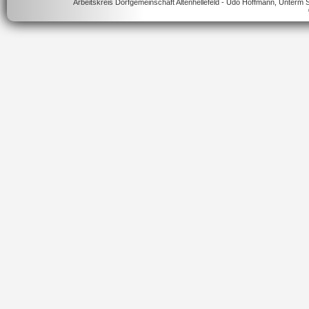
Arbeitskreis Dorfgemeinschaft Altenhellefeld - Udo Hoffmann, Unter