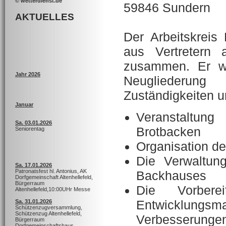
© wetterdienst.de
59846 Sundern
AKTUELLES
Der Arbeitskreis 
aus Vertretern a
zusammen. Er w
Jahr 2026
Neugliederun
Zuständigkeiten 
Januar
Veranstaltung
Sa. 03.01.2026
Brotbacken
Seniorentag
Organisation de
Die Verwaltun
Sa. 17.01.2026
Patronatsfest hl. Antonius, AK
Backhauses
Dorfgemeinschaft Altenhellefeld,
Bürgerraum
Die Vorberei
Altenhellefeld,10:00UHr Messe
Entwicklungs
Sa. 31.01.2026
Schützenzugversammlung,
Schützenzug Altenhellefeld,
Verbesserungen
Bürgerraum
Dorfgemeinschaftshaus