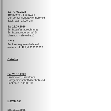
Sa. ??.09.2026
Brotbacken, Backteam
Dorfgemeinschaft Altenhellefeld,
Backhaus, 14:00 Uhr
Sa. 13.09.2026
Schützenfestabrechnung,
Schützenbruderschaft St.
Martinus Hellefeld e.V.
.2026
Seniorentag, Altenhellefeld,
weitere Info Folgt! ?????????
Oktober
Sa. ??.10.2026
Brotbacken, Backteam
Dorfgemeinschaft Altenhellefeld,
Backhaus, 14:00 Uhr
November
So. 15.11.2026