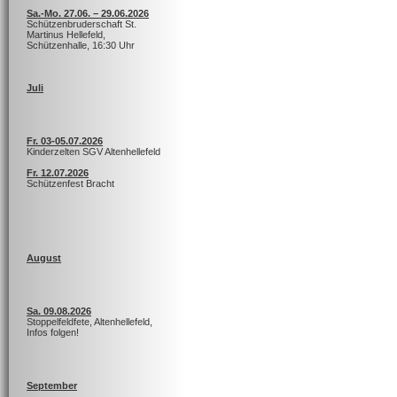
Sa.-Mo. 27.06. – 29.06.2026
Schützenbruderschaft St.
Martinus Hellefeld,
Schützenhalle, 16:30 Uhr
Juli
Fr. 03-05.07.2026
Kinderzelten SGV Altenhellefeld
Fr. 12.07.2026
Schützenfest Bracht
August
Sa. 09.08.2026
Stoppelfeldfete, Altenhellefeld,
Infos folgen!
September