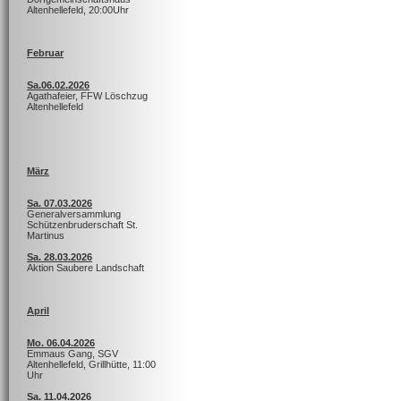
Altenhellefeld, 20:00Uhr
Februar
Sa.06.02.2026
Agathafeier, FFW Löschzug
Altenhellefeld
März
Sa. 07.03.2026
Generalversammlung
Schützenbruderschaft St.
Martinus
Sa. 28.03.2026
Aktion Saubere Landschaft
April
Mo. 06.04.2026
Emmaus Gang, SGV
Altenhellefeld, Grillhütte, 11:00
Uhr
Sa. 11.04.2026