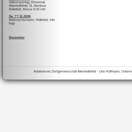
Volkstrauertag, Ehrenmal
Altenhellefeld, St. Martinus
Hellefeld, Messe 9:30 Uhr
Sa. ??.11.2026
Weihnachtsmarkt, Hellefeld, Info
folgt
Dezember
Arbeitskreis Dorfgemeinschaft Altenhellefeld - Udo Hoffmann, Unt