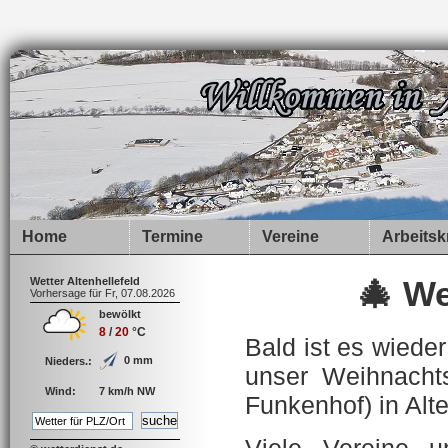
Home
Termine
Vereine
Arbeitsk
Wetter Altenhellefeld
🎄 We
Vorhersage für Fr, 07.08.2026
bewölkt
8
/
20
°C
Bald ist es wiede
0 mm
Nieders.:
unser Weihnacht
Wind:
7 km/h NW
Funkenhof) in Alte
Viele Vereine u