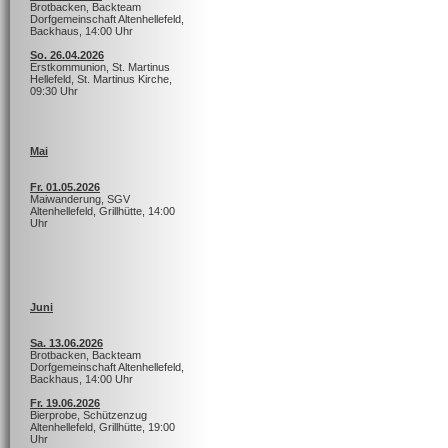
Brotbacken, Backteam
Dorfgemeinschaft Altenhellefeld,
Backhaus, 14:00 Uhr
So. 26.04.2026
Erstkommunion, St. Martinus
Hellefeld, St. Martinus Kirche,
09:30 Uhr
Mai
Fr. 01.05.2026
Maiwanderung, SGV
Altenhellefeld, Grillhütte, 14:00
Uhr
Juni
Sa. 13.06.2026
Brotbacken, Backteam
Dorfgemeinschaft Altenhellefeld,
Backhaus, 14:00 Uhr
Fr. 19.06.2026
Bierprobe, Schützenzug
Altenhellefeld, Grillhütte, 19:00
Uhr